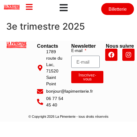
Billetterie
3e trimestre 2025
Contacts
Newsletter
Nous suivre
E-mail
1789
route du
Lac,
71520
Inscrivez-
Saint
vous
Point
bonjour@lapimenterie.fr
06 77 54
45 40
© Copyright 2026 La Pimenterie - tous droits réservés