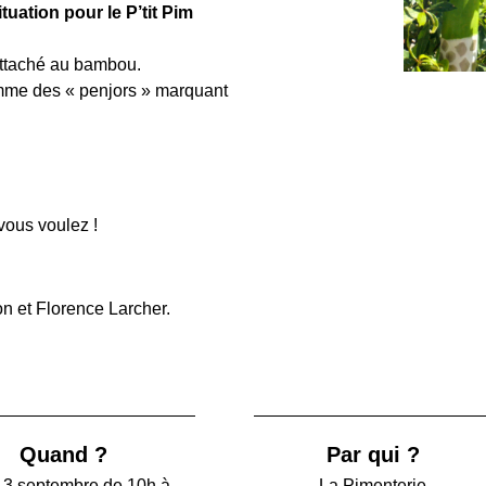
tuation pour le P’tit Pim
 attaché au bambou.
omme des « penjors » marquant
vous voulez !
n et Florence Larcher.
Quand ?
Par qui ?
 3 septembre de 10h à
La Pimenterie