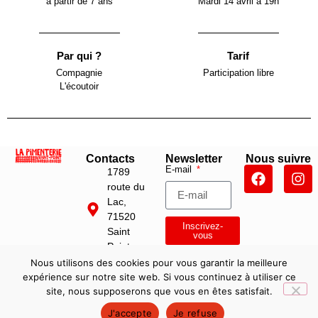
à partir de 7 ans
Mardi 14 avril à 19h
Par qui ?
Tarif
Compagnie
Participation libre
L'écoutoir
Contacts
Newsletter
Nous suivre
E-mail
1789
route du
Lac,
71520
Inscrivez-
Saint
vous
Point
Nous utilisons des cookies pour vous garantir la meilleure
bonjour@lapimenterie.fr
expérience sur notre site web. Si vous continuez à utiliser ce
06 77 54
site, nous supposerons que vous en êtes satisfait.
45 40
J'accepte
Je refuse